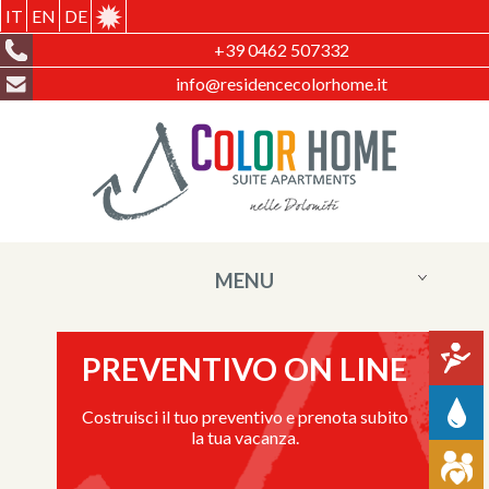
IT
EN
DE
+39 0462 507332
info@residencecolorhome.it
MENU
PREVENTIVO ON LINE
Costruisci il tuo preventivo e prenota subito
la tua vacanza.