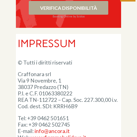
VERIFICA DISPONIBILITÀ
Booking Online by Scidoo
IMPRESSUM
© Tutti i diritti riservati
Craffonara srl
Via 9 Novembre, 1
38037 Predazzo (TN)
P.I. e C.F. 01063380222
REA TN-112722 – Cap. Soc. 227.300,00 i.v.
Cod. dest. SDI: KRRH6B9
Tel: +39 0462 501651
Fax: +39 0462 502745
E-mail:
info@ancora.it