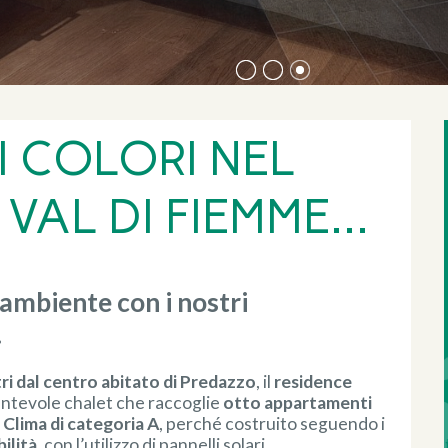
 COLORI NEL
VAL DI FIEMME...
l'ambiente con i nostri
.
ri dal centro abitato di Predazzo
, il
residence
antevole chalet che raccoglie
otto appartamenti
 Clima di categoria A
, perché costruito seguendo i
ilità
, con l’utilizzo di pannelli solari,