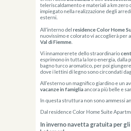
teleriscaldamento e materiali a km zero c
impiegato nella realizzazione degli arredi,
esterni.
All’interno del
residence Color Home S
nuovissimo e colorato vi accoglierà per
Val di Fiemme
.
Vi innamorerete dello straordinario
cen
esprimono in tutta la loro energia, dalla p
bagno turco aromatico, per poi giungere 
dove i lettini di legno sono circondati dag
All'esterno un magnifico giardino e un 
vacanze in famiglia
ancora più belle e sar
In questa struttura non sono ammessi an
Dal residence Color Home Suite Apartmen
In inverno navetta gratuita per gli 