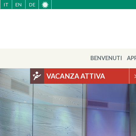
IT
EN
DE
BENVENUTI
AP
VACANZA ATTIVA