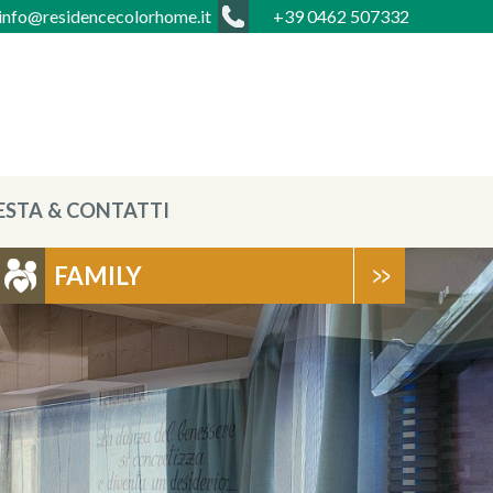
info@residencecolorhome.it
+39 0462 507332
ESTA & CONTATTI
FAMILY