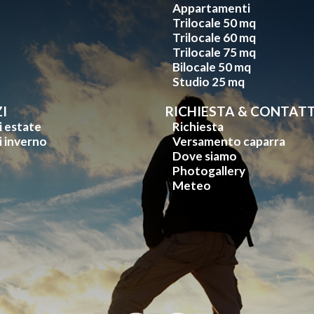
Appartamenti
Trilocale 50 mq
Trilocale 60 mq
Trilocale 75 mq
Bilocale 50 mq
Studio 25 mq
I
RICHIESTA & CONTATT
i estate
Richiesta
i inverno
Versamento caparra
Dove siamo
Photogallery
Meteo