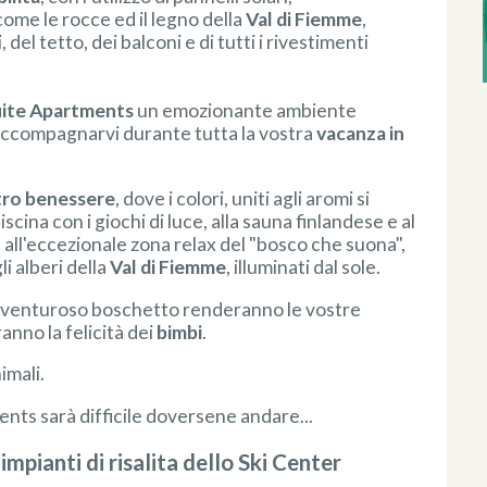
ome le rocce ed il legno della
Val di Fiemme
,
 del tetto, dei balconi e di tutti i rivestimenti
uite Apartments
un emozionante ambiente
 accompagnarvi durante tutta la vostra
vacanza in
tro benessere
, dove i colori, uniti agli aromi si
iscina con i giochi di luce, alla sauna finlandese e al
all'eccezionale zona relax del "bosco che suona",
li alberi della
Val di Fiemme
, illuminati dal sole.
avventuroso boschetto renderanno le vostre
anno la felicità dei
bimbi
.
imali.
ts sarà difficile doversene andare...
impianti di risalita dello Ski Center