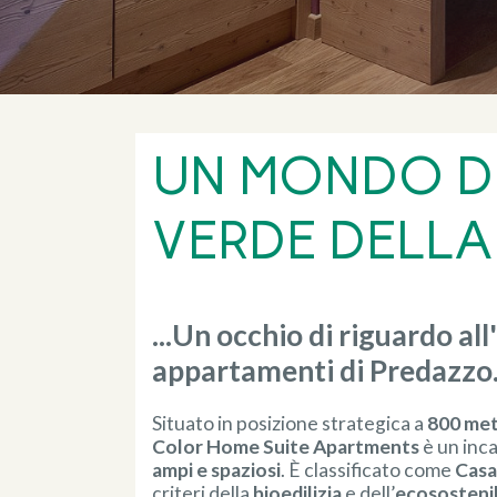
UN MONDO DI
VERDE DELLA 
...Un occhio di riguardo al
appartamenti di Predazzo
Situato in posizione strategica a
800 met
Color Home Suite Apartments
è un inc
ampi e spaziosi
. È classificato come
Casa
criteri della
bioedilizia
e dell’
ecosostenib